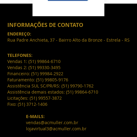
INFORMAÇÕES DE CONTATO
ENDEREÇO:
Rua Padre Anchieta, 37 - Bairro Alto da Bronze - Estrela - RS
TELEFONES:
Vendas 1:
(51) 99864-6710
Vendas 2:
(51) 99330-3495
Financeiro:
(51) 99984-2922
Faturamento:
(51) 99805-9176
Assistência SUL SC/PR/RS:
(51) 99790-1762
Assistência demais estados:
(51) 99864-6710
Licitações:
(51) 99557-3872
Fixo:
(51) 3712-1406
E-MAILS:
vendas@acmuller.com.br
lojavirtual3@acmuller.com.br