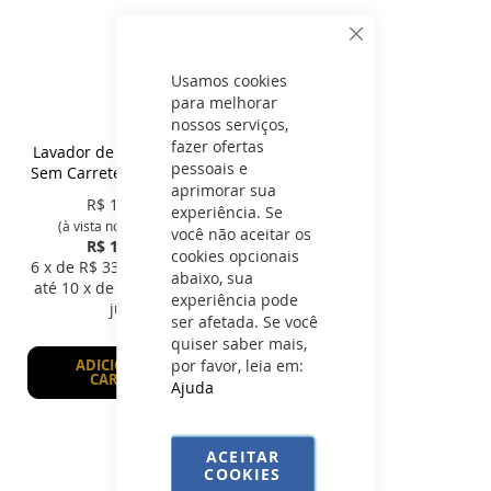
Fechar
Usamos cookies
para melhorar
nossos serviços,
fazer ofertas
Lavador de Botas Inox 304
pessoais e
Sem Carretel - Inox Design
aprimorar sua
R$
1.895,25
experiência. Se
(à vista no Boleto e Pix)
você não aceitar os
R$ 1.995,00
cookies opcionais
6
x de R$
332,50
sem juros
abaixo, sua
até
10
x de R$
243,19
com
experiência pode
juros
ser afetada. Se você
quiser saber mais,
por favor, leia em:
ADICIONAR AO
CARRINHO
Ajuda
ACEITAR
COOKIES