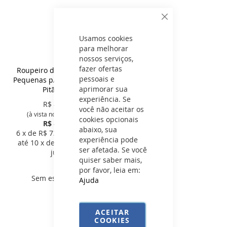
Fechar
Usamos cookies
para melhorar
nossos serviços,
fazer ofertas
Roupeiro de Aço 8 Portas
pessoais e
Pequenas p/ Capacete com
aprimorar sua
Pitão - SA.
experiência. Se
R$
416,10
você não aceitar os
(à vista no Boleto e Pix)
cookies opcionais
R$ 438,00
abaixo, sua
6
x de R$
73,00
sem juros
experiência pode
até
10
x de R$
53,39
com
ser afetada. Se você
juros
quiser saber mais,
por favor, leia em:
Sem estoque
Ajuda
ACEITAR
COOKIES