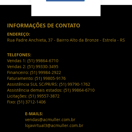
INFORMAÇÕES DE CONTATO
ENDEREÇO:
Rua Padre Anchieta, 37 - Bairro Alto da Bronze - Estrela - RS
TELEFONES:
Vendas 1:
(51) 99864-6710
Vendas 2:
(51) 99330-3495
Financeiro:
(51) 99984-2922
Faturamento:
(51) 99805-9176
Assistência SUL SC/PR/RS:
(51) 99790-1762
Assistência demais estados:
(51) 99864-6710
Licitações:
(51) 99557-3872
Fixo:
(51) 3712-1406
E-MAILS:
vendas@acmuller.com.br
lojavirtual3@acmuller.com.br