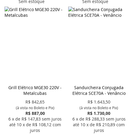
Sem estoque
Sem estoque
Grill Elétrico MGE30 220V -
Sanduicheira Conjugada
Metalcubas
Elétrica SCE70A - Venâncio
R$
842,65
R$
1.643,50
(à vista no Boleto e Pix)
(à vista no Boleto e Pix)
R$ 887,00
R$ 1.730,00
6
x de R$
147,83
sem juros
6
x de R$
288,33
sem juros
até
10
x de R$
108,12
com
até
10
x de R$
210,89
com
juros
juros