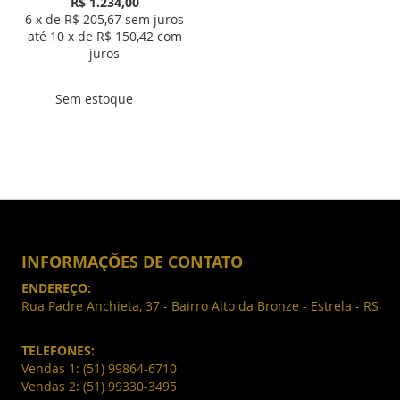
R$ 1.234,00
6
x de R$
205,67
sem juros
até
10
x de R$
150,42
com
juros
Sem estoque
INFORMAÇÕES DE CONTATO
ENDEREÇO:
Rua Padre Anchieta, 37 - Bairro Alto da Bronze - Estrela - RS
TELEFONES:
Vendas 1:
(51) 99864-6710
Vendas 2:
(51) 99330-3495