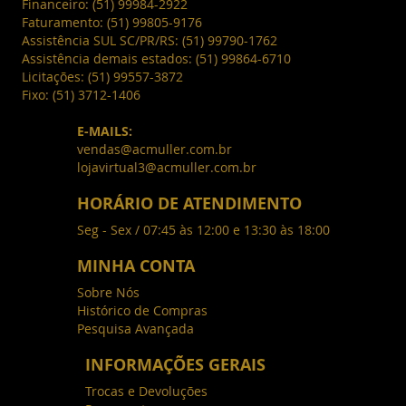
Financeiro:
(51) 99984-2922
Faturamento:
(51) 99805-9176
Assistência SUL SC/PR/RS:
(51) 99790-1762
Assistência demais estados:
(51) 99864-6710
Licitações:
(51) 99557-3872
Fixo:
(51) 3712-1406
E-MAILS:
vendas@acmuller.com.br
lojavirtual3@acmuller.com.br
HORÁRIO DE ATENDIMENTO
Seg - Sex / 07:45 às 12:00 e 13:30 às 18:00
MINHA CONTA
Sobre Nós
Histórico de Compras
Pesquisa Avançada
INFORMAÇÕES GERAIS
Trocas e Devoluções