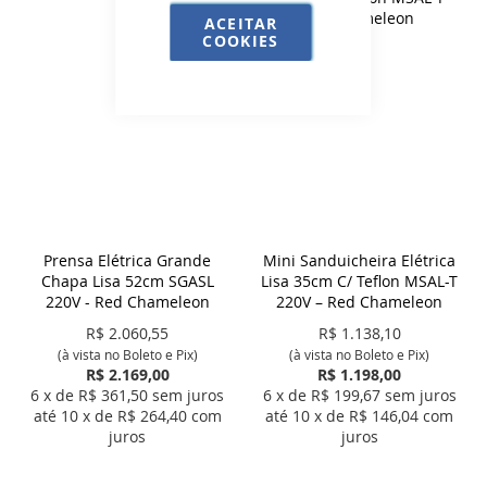
ACEITAR
COOKIES
Prensa Elétrica Grande
Mini Sanduicheira Elétrica
Chapa Lisa 52cm SGASL
Lisa 35cm C/ Teflon MSAL-T
220V - Red Chameleon
220V – Red Chameleon
R$
2.060,55
R$
1.138,10
(à vista no Boleto e Pix)
(à vista no Boleto e Pix)
R$ 2.169,00
R$ 1.198,00
6
x de R$
361,50
sem juros
6
x de R$
199,67
sem juros
até
10
x de R$
264,40
com
até
10
x de R$
146,04
com
juros
juros