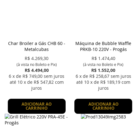
Char Broiler a Gás CHB 60 -
Máquina de Bubble Waffle
Metalcubas
PRKB-10 220V - Progás
R$
4.269,30
R$
1.474,40
(à vista no Boleto e Pix)
(à vista no Boleto e Pix)
R$ 4.494,00
R$ 1.552,00
6
x de R$
749,00
sem juros
6
x de R$
258,67
sem juros
até
10
x de R$
547,82
com
até
10
x de R$
189,19
com
juros
juros
ADICIONAR AO
ADICIONAR AO
CARRINHO
CARRINHO