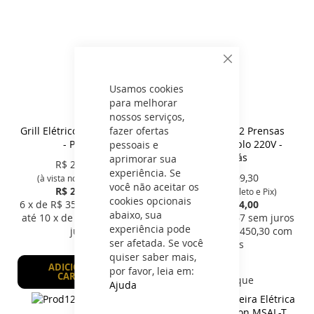
Fechar
Usamos cookies
para melhorar
nossos serviços,
fazer ofertas
Grill Elétrico 220V PRA-45E
Grill Elétrico 2 Prensas
- Progás
PRA-45E Duplo 220V -
pessoais e
Progás
aprimorar sua
R$
2.007,35
experiência. Se
R$
3.509,30
(à vista no Boleto e Pix)
você não aceitar os
R$ 2.113,00
(à vista no Boleto e Pix)
cookies opcionais
6
x de R$
352,17
sem juros
R$ 3.694,00
abaixo, sua
até
10
x de R$
257,57
com
6
x de R$
615,67
sem juros
experiência pode
juros
até
10
x de R$
450,30
com
ser afetada. Se você
juros
quiser saber mais,
ADICIONAR AO
por favor, leia em:
CARRINHO
Sem estoque
Ajuda