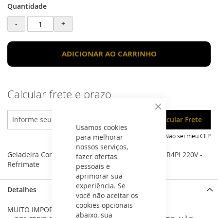
Quantidade
-
+
ADICIONAR AO CARRINHO
Calcular frete e prazo
Fechar
Usamos cookies
Não sei meu CEP
para melhorar
nossos serviços,
Geladeira Comercial Resfriados 4 Portas Inox MCR4PI 220V -
fazer ofertas
Refrimate
pessoais e
aprimorar sua
experiência. Se
Detalhes
você não aceitar os
cookies opcionais
MUITO IMPORTANTE:
abaixo, sua