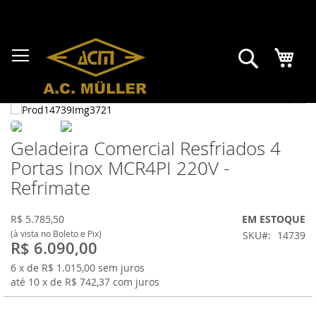
Pular
para
o
conteúdo
Meu 
Pesquisa
Geladeira Comercial Resfriados 4
Portas Inox MCR4PI 220V -
Refrimate
R$
5.785,50
EM ESTOQUE
(à vista no Boleto e Pix)
SKU
14739
R$ 6.090,00
6
x de R$
1.015,00
sem juros
até
10
x de R$
742,37
com juros