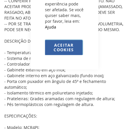
-- CONFERIR PRODUTOS NO ATO DO RECEBIMENTO. NÃO
experiência pode
ACEITAR PRODUTOS COM EMBALAGEM VIOLADA (AMASSADO,
ser afetada. Se você
RASGADO, ABERTO, QUEBRADO, ETC), A RECUSA DEVE SER
quiser saber mais,
FEITA NO ATO.
por favor, leia em:
-- POR SE TRATAR DE UM PRODUTO DE GRANDE VOLUMETRIA,
Ajuda
PODE SER NECESSÁRIO A AJUDA NA DESCARGA DO MESMO.
DESCRIÇÃO DO PRODUTO:
ACEITAR
COOKIES
- Temperatura: 0ºC a 7ºC;
- Sistema de refrigeração: Ar forçado;
- Controlador digital de temperatura;
- Gabinete externo em aço inox;
- Gabinete interno em aço galvanizado (fundo inox);
- Porta com puxador em ângulo de 45º e fechamento
automático;
- Isolamento térmico em poliuretano injetado;
- Prateleiras: Grades aramadas com regulagem de altura;
- Pés termoplásticos com regulagem de altura.
ESPECIFICAÇÕES:
- Modelo: MCR4PI;