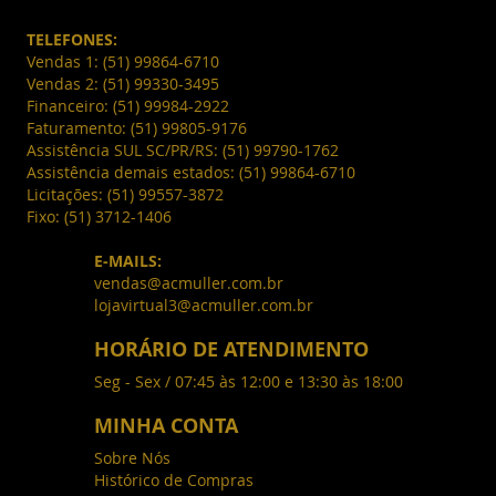
TELEFONES:
Vendas 1:
(51) 99864-6710
Vendas 2:
(51) 99330-3495
Financeiro:
(51) 99984-2922
Faturamento:
(51) 99805-9176
Assistência SUL SC/PR/RS:
(51) 99790-1762
Assistência demais estados:
(51) 99864-6710
Licitações:
(51) 99557-3872
Fixo:
(51) 3712-1406
E-MAILS:
vendas@acmuller.com.br
lojavirtual3@acmuller.com.br
HORÁRIO DE ATENDIMENTO
Seg - Sex / 07:45 às 12:00 e 13:30 às 18:00
MINHA CONTA
Sobre Nós
Histórico de Compras