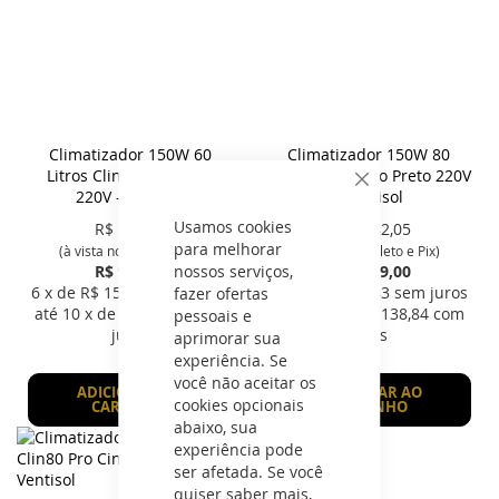
Climatizador 150W 60
Climatizador 150W 80
Litros Clin60 Pro Cinza
Litros Clin80 Pro Preto 220V
Fechar
220V - Ventisol
- Ventisol
Usamos cookies
R$
874,95
R$
1.082,05
para melhorar
(à vista no Boleto e Pix)
(à vista no Boleto e Pix)
nossos serviços,
R$ 921,00
R$ 1.139,00
6
x de R$
153,50
sem juros
6
x de R$
189,83
sem juros
fazer ofertas
até
10
x de R$
112,27
com
até
10
x de R$
138,84
com
pessoais e
juros
juros
aprimorar sua
experiência. Se
você não aceitar os
ADICIONAR AO
ADICIONAR AO
cookies opcionais
CARRINHO
CARRINHO
abaixo, sua
experiência pode
ser afetada. Se você
quiser saber mais,