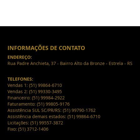
INFORMAÇÕES DE CONTATO
ENDEREÇO:
Rua Padre Anchieta, 37 - Bairro Alto da Bronze - Estrela - RS
TELEFONES:
Vendas 1:
(51) 99864-6710
Vendas 2:
(51) 99330-3495
Financeiro:
(51) 99984-2922
Faturamento:
(51) 99805-9176
Assistência SUL SC/PR/RS:
(51) 99790-1762
Assistência demais estados:
(51) 99864-6710
Licitações:
(51) 99557-3872
Fixo:
(51) 3712-1406