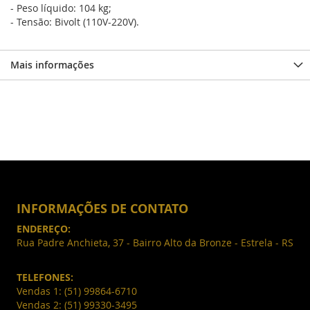
- Peso líquido: 104 kg;
- Tensão: Bivolt (110V-220V).
Mais informações
INFORMAÇÕES DE CONTATO
ENDEREÇO:
Rua Padre Anchieta, 37 - Bairro Alto da Bronze - Estrela - RS
TELEFONES:
Vendas 1:
(51) 99864-6710
Vendas 2:
(51) 99330-3495