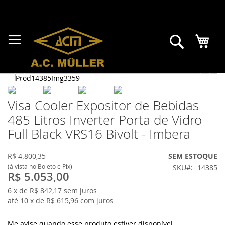
Pular
para
o
conteúdo
Meu 
Pesquisa
Visa Cooler Expositor de Bebidas
485 Litros Inverter Porta de Vidro
Full Black VRS16 Bivolt - Imbera
R$
4.800,35
SEM ESTOQUE
(à vista no Boleto e Pix)
SKU
14385
R$ 5.053,00
6
x de R$
842,17
sem juros
até
10
x de R$
615,96
com juros
Me avise quando esse produto estiver disponível