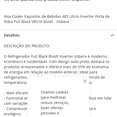
Visa Cooler Expositor de Bebidas 485 Litros Inverter Porta de
Vidro Full Black VRS16 Bivolt - Imbera
Detalhes
DESCRIÇÃO DO PRODUTO:
O Refrigerador Full Black Bivolt Inverter Imbera é moderno,
econômico e sustentável. Com design todo preto, destaca os
produtos armazenados e oferece mais de 55% de economia
de energia em relação ao modelo anterior. Ideal para
refrigerantes, sucos, águas e laticínios, possui controle de
temperatura, iluminação LED e 3 anos de garantia.
Fechar
Usamos cookies
- Mais eficiente e mais econômico;
para melhorar
- Funcional em ambas voltagens (110V e 220V): eficaz em lidar
nossos serviços,
com variações e picos de energia;
fazer ofertas
- Compressor bivolt inverter: muito mais silencioso e
pessoais e
ecológico;