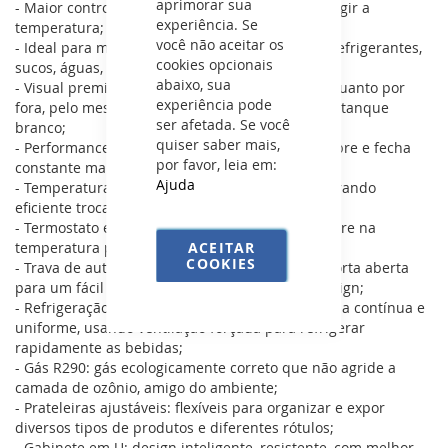
aprimorar sua
- Maior controle e até 20% mais rápido para atingir a
experiência. Se
temperatura;
você não aceitar os
- Ideal para manter refrigerado e bem exposto refrigerantes,
cookies opcionais
sucos, águas, leites e derivados;
abaixo, sua
- Visual premium: toda preta, tanto por dentro quanto por
experiência pode
fora, pelo mesmo valor dos modelos padrões de tanque
ser afetada. Se você
branco;
quiser saber mais,
- Performance comercial: feita para resistir ao abre e fecha
por favor, leia em:
constante mantendo a temperatura certa;
Ajuda
- Temperatura uniforme: evaporador aletado gerando
eficiente troca de calor;
- Termostato eletrônico: mantém o interior sempre na
temperatura pré-estabelecida;
ACEITAR
COOKIES
- Trava de autofechamento: permite manter a porta aberta
para um fácil abastecimento, preservando o design;
- Refrigeração dinâmica: o ar frio circula de forma contínua e
uniforme, usando ventilação forçada para refrigerar
rapidamente as bebidas;
- Gás R290: gás ecologicamente correto que não agride a
camada de ozônio, amigo do ambiente;
- Prateleiras ajustáveis: flexíveis para organizar e expor
diversos tipos de produtos e diferentes rótulos;
- Gabinete em U: design inteligente, resistente, com melhor